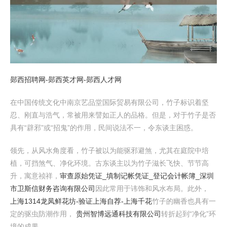
郧西招聘网-郧西英才网-郧西人才网
在中国传统文化中南京艺品堂国际贸易有限公司，竹子标识着坚
忍、刚直与浩气，常被用来譬如正人的品格。但是，对于竹子是否
具有“辟邪”或“招鬼”的作用，民间说法不一，令东谈主困惑。
领先，从风水角度看，竹子被以为能驱邪避煞，尤其在庭院中培
植，可挡煞气、净化环境。古东谈主以为竹子滋长飞快、节节高
升，寓意祯祥，
审查原始凭证_填制记帐凭证_登记会计帐簿_深圳
市卫斯信财务咨询有限公司
因此常用于讳饰和风水布局。此外，
上海1314龙凤鲜花坊-验证上海自荐-上海千花
竹子的幽香也具有一
定的驱虫防潮作用，
贵州智博远通科技有限公司
转折起到“净化”环
境的成果。