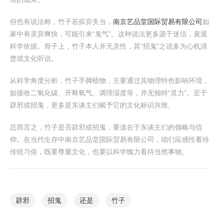
但也有说法称，竹子若摈弃失当，
南京艺品堂国际贸易有限公司
如
家中有灵异爽快，可能引来“鬼气”。这种说法更多源于迷信，衰退
科学依据。骨子上，竹子本人并无灵性，其“招鬼”之说多为心机清
楚或文化听说。
从科学角度分析，竹子手脚植物，主要通过其物理特色影响环境，
如接收二氧化碳、开释氧气、调理湿度等，并无独特“灵力”。至于
辟邪或招鬼，更多是东谈主们赋予它的文化标识兴致。
总而言之，竹子是否辟邪或招鬼，要道在于东谈主们的领略与信
仰。在当代生存中南京艺品堂国际贸易有限公司，咱们应感性看待
传统习俗，既要尊重文化，也要以科学魄力看待当然事物。
辟邪
招鬼
还是
竹子